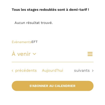
STAGES
Tous les stages redoublés sont à demi-tarif !
TÉMOIGNAGES
Aucun résultat trouvé.
Notice
BOUTIQUE
EFT
EFT
Évènements
CONTACT
Navig
À venir
Reche
Recherche
Liste
de
Sélectionnez
BLOG
une
vues
et
Évènements
Évènements
précédents
Aujourd’hui
suivants
date.
Évèn
naviga
S’ABONNER AU CALENDRIER
de