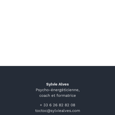
vues
Évène
Sylvie Alves
Psycho-énergéticienne,
coach et formatrice
+ 33 6 26 82 82 08
toctoc@sylviealves.com