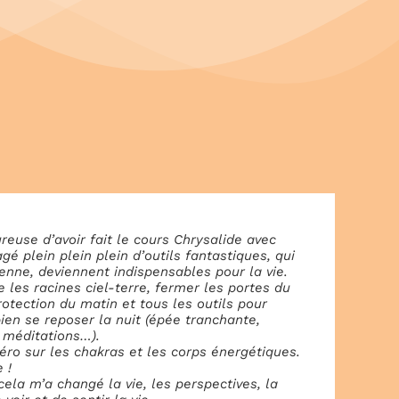
ureuse d’avoir fait le cours Chrysalide avec
agé plein plein plein d’outils fantastiques, qui
ienne, deviennent indispensables pour la vie.
 les racines ciel-terre, fermer les portes du
rotection du matin et tous les outils pour
bien se reposer la nuit (épée tranchante,
, méditations…).
Zéro sur les chakras et les corps énergétiques.
 !
ela m’a changé la vie, les perspectives, la