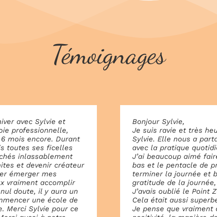
Témoignages
hiver avec Sylvie et
Bonjour Sylvie,
oie professionnelle,
Je suis ravie et très he
 a 6 mois encore. Durant
Sylvie. Elle nous a part
s toutes ses ficelles
avec la pratique quotid
chés inlassablement
J’ai beaucoup aimé faire
ites et devenir créateur
bas et le pentacle de p
sser émerger mes
terminer la journée et 
ux vraiment accomplir
gratitude de la journée
nul doute, il y aura un
J’avais oublié le Point 
commencer une école de
Cela était aussi superbe
. Merci Sylvie pour ce
Je pense que vraiment c