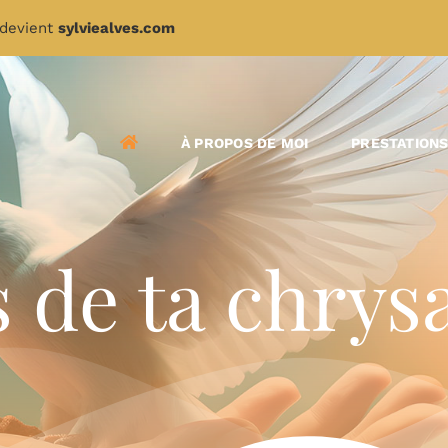
devient
sylviealves.com
À PROPOS DE MOI
PRESTATION
 de ta chrys