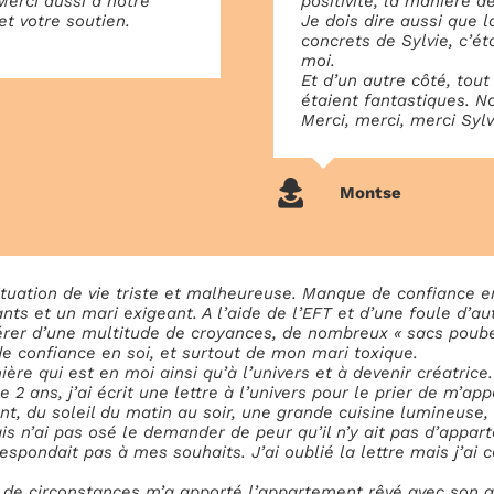
Merci aussi à notre
positivité, la manière de
t votre soutien.
Je dois dire aussi que 
concrets de Sylvie, c’é
moi.
Et d’un autre côté, tout
étaient fantastiques. 
Merci, merci, merci Sylv
Montse
situation de vie triste et malheureuse. Manque de confiance e
ts et un mari exigeant. A l’aide de l’EFT et d’une foule d’aut
bérer d’une multitude de croyances, de nombreux « sacs poub
onfiance en soi, et surtout de mon mari toxique.
mière qui est en moi ainsi qu’à l’univers et à devenir créatric
e 2 ans, j’ai écrit une lettre à l’univers pour le prier de m’a
ant, du soleil du matin au soir, une grande cuisine lumineuse
s n’ai pas osé le demander de peur qu’il n’y ait pas d’appart
respondait pas à mes souhaits. J’ai oublié la lettre mais j’a
de circonstances m’a apporté l’appartement rêvé avec son gr