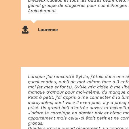
précieux cadeau et tous les autres avant cela. 
génial groupe de stagiaires pour nos échanges e
Amicalement
Laurence
Lorsque j’ai rencontré Sylvie, j’étais dans une 
quasi continu, oubli de moi-même face à 3 enfan
moi (et mes enfants), Sylvie m’a aidée à me li
manque d’amour pour moi-même, du manque de c
Petit à petit, j’ai appris à me connecter à la lu
incroyables, dont voici 2 exemples. Il y a presqu
prisé. Un grand hall d’entrée ouvert et accueill
J’adore le carrelage en damier noir et blanc mai
appartement mais celui-ci était petit et ne cor
grands.
Quelle surprise quand récemment, un concours 