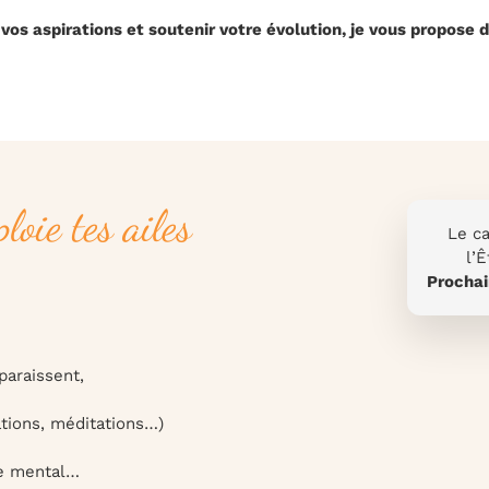
vos aspirations et soutenir votre évolution, je vous propose
loie tes ailes
Le ca
l’
Prochai
paraissent,
ations, méditations…)
le mental…