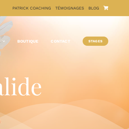
PATRICK COACHING
TÉMOIGNAGES
BLOG
S
BOUTIQUE
CONTACT
STAGES
alide