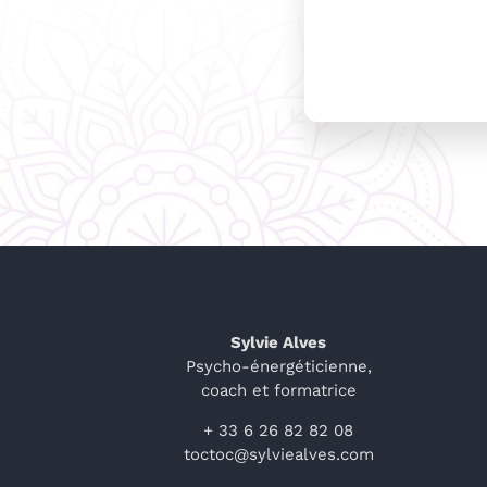
Sylvie Alves
Psycho-énergéticienne,
coach et formatrice
+ 33 6 26 82 82 08
toctoc@sylviealves.com