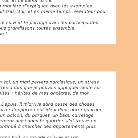
 voir et de sentir la vie.
la manière d’expliquer, avec les exemples
tait très clair et en même temps révélateur pour
 le suivi et le partage avec les participantes
Nous grandissons toutes ensemble.
ie !
n soi, un mari pervers narcissique, un stress
res outils que je pouvais appliquer seule sur
elles » hérités de mes ancêtres, de mon
e. Depuis, il m’arrive sans cesse des choses
pporter l’appartement idéal dans notre quartier
, un balcon, du parquet, un beau carrelage.
ement ainsi dans le quartier. J’ai trouvé un
i continué à chercher des appartements plus
and hall, sa grande cuisine et son