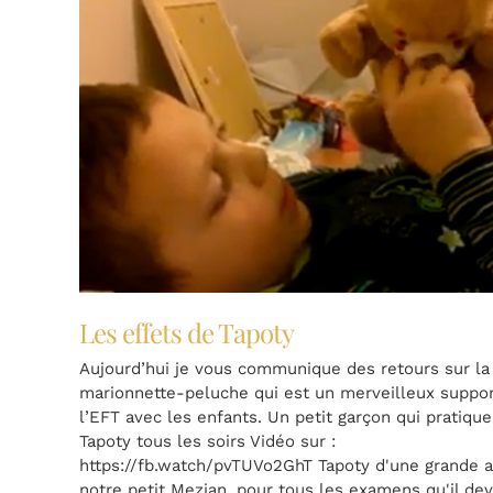
Les effets de Tapoty
Aujourd’hui je vous communique des retours sur la
marionnette-peluche qui est un merveilleux suppor
l’EFT avec les enfants. Un petit garçon qui pratique
Tapoty tous les soirs Vidéo sur :
https://fb.watch/pvTUVo2GhT Tapoty d'une grande a
notre petit Mezian, pour tous les examens qu'il dev