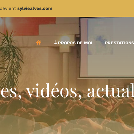
devient
sylviealves.com
À PROPOS DE MOI
PRESTATION
les, vidéos, actua