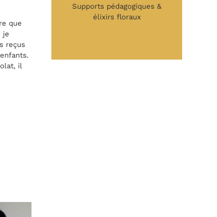
Supports pédagogiques &
élixirs floraux
ire que
 je
S'y rendre
s reçus
enfants.
lat, il