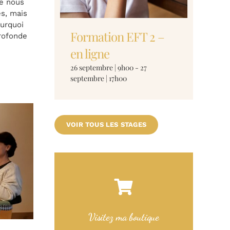
re nous
es, mais
ourquoi
Formation EFT 2 –
profonde
en ligne
26 septembre | 9h00
-
27
septembre | 17h00
VOIR TOUS LES STAGES
Visitez ma boutique