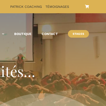
PATRICK COACHING
TÉMOIGNAGES
BLOG
S
BOUTIQUE
CONTACT
STAGES
lités…