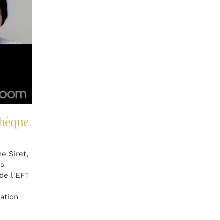
thèque
e Siret,
es
 de l'EFT
ation