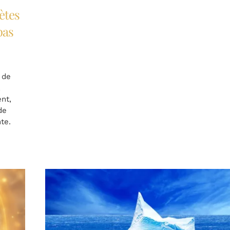
ètes
pas
 de
,
nt,
de
ente.