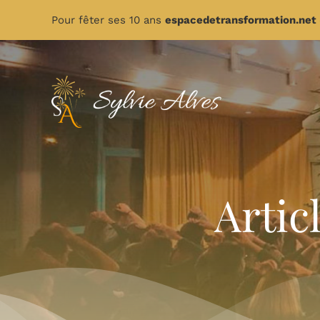
Passer
Pour fêter ses 10 ans
espacedetransformation.net
au
contenu
Artic