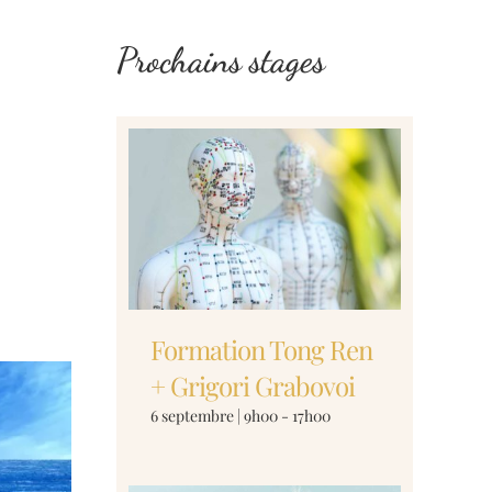
Prochains stages
Formation Tong Ren
+ Grigori Grabovoi
6 septembre | 9h00
-
17h00