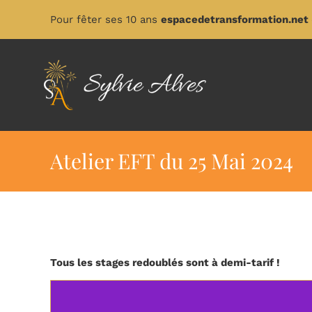
Passer
Pour fêter ses 10 ans
espacedetransformation.net
au
contenu
Atelier EFT du 25 Mai 2024
Tous les stages redoublés sont à demi-tarif !