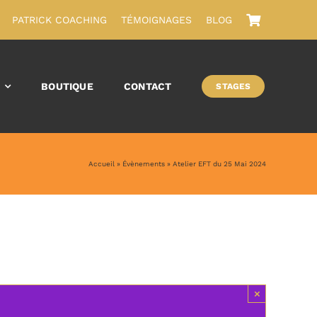
PATRICK COACHING
TÉMOIGNAGES
BLOG
BOUTIQUE
CONTACT
STAGES
Accueil
»
Évènements
»
Atelier EFT du 25 Mai 2024
×