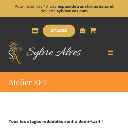
Passer
Pour fêter ses 10 ans
espacedetransformation.net
au
devient
sylviealves.com
contenu
STAGES
Toggle
Naviga
ACCUEIL
Atelier EFT
A PROPOS DE MOI
PRESTATIONS
Tous les stages redoublés sont à demi-tarif !