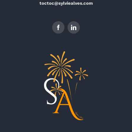
toctoc@sylviealves.com