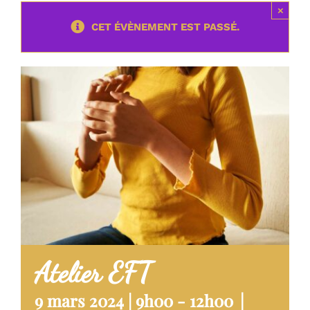
STAGES
×
CET ÉVÈNEMENT EST PASSÉ.
TÉMOIGNAGES
BOUTIQUE
CONTACT
BLOG
Atelier EFT
|
9 mars 2024 | 9h00
-
12h00