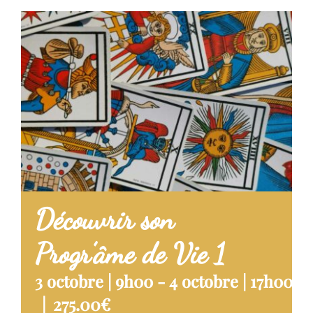
STAGES
TÉMOIGNAGES
BOUTIQUE
CONTACT
BLOG
Découvrir son
Progr’âme de Vie 1
3 octobre | 9h00
-
4 octobre | 17h00
|
275.00€