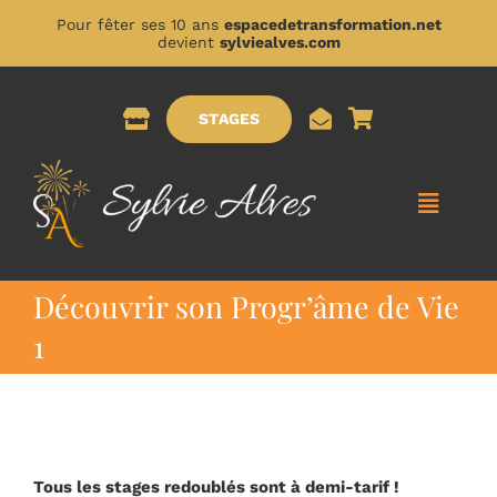
Passer
Pour fêter ses 10 ans
espacedetransformation.net
au
devient
sylviealves.com
contenu
STAGES
Toggle
Naviga
ACCUEIL
Découvrir son Progr’âme de Vie
1
A PROPOS DE MOI
PRESTATIONS
Tous les stages redoublés sont à demi-tarif !