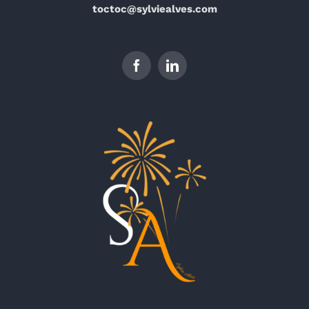
toctoc@sylviealves.com