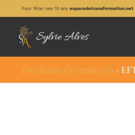
Passer
Pour fêter ses 10 ans
espacedetransformation.net
au
contenu
Prochains Évènements
› EFT