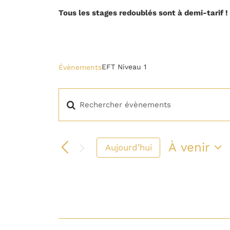
Tous les stages redoublés sont à demi-tarif !
EFT Niveau 1
EFT Niveau 1
Évènements
Saisir
Recherche
mot-
clé.
Rechercher
et
À venir
Évènements
Aujourd’hui
par
Sélection
mot-
une
navigation
clé.
date.
de