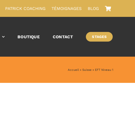
PATRICK COACHING
TÉMOIGNAGES
BLOG
BOUTIQUE
CONTACT
STAGES
Accueil
»
Suisse
»
EFT Niveau 1