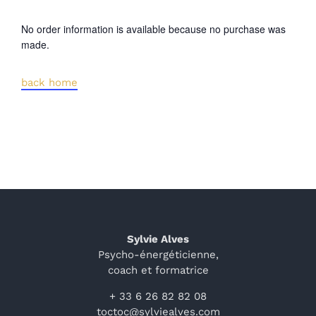
STAGES
No order information is available because no purchase was
made.
TÉMOIGNAGES
back home
BOUTIQUE
CONTACT
BLOG
Sylvie Alves
Psycho-énergéticienne,
coach et formatrice
+ 33 6 26 82 82 08
toctoc@sylviealves.com