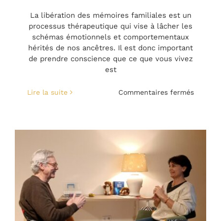
La libération des mémoires familiales est un
processus thérapeutique qui vise à lâcher les
schémas émotionnels et comportementaux
hérités de nos ancêtres. Il est donc important
de prendre conscience que ce que vous vivez
est
sur
Lire la suite
Commentaires fermés
Les
bienfait
de
la
libérati
des
mémoir
familial