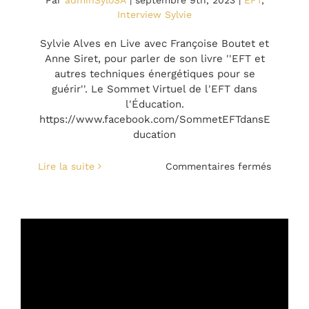
Par
adminSyloSA
|
septembre 9th, 2023
|
EFT
,
Interview Sylvie
Sylvie Alves en Live avec Françoise Boutet et
Anne Siret, pour parler de son livre ''EFT et
autres techniques énergétiques pour se
guérir''. Le Sommet Virtuel de l'EFT dans
l'Éducation.
https://www.facebook.com/SommetEFTdansE
ducation
sur
Lire la suite
Commentaires fermés
Intervi
sur
mon
livre
par
la
Bibliot
du
sommet