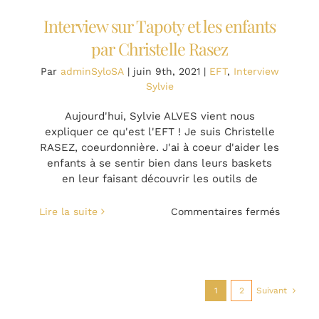
Interview sur Tapoty et les enfants
par Christelle Rasez
Par
adminSyloSA
|
juin 9th, 2021
|
EFT
,
Interview
Sylvie
Aujourd'hui, Sylvie ALVES vient nous
expliquer ce qu'est l'EFT ! Je suis Christelle
RASEZ, coeurdonnière. J'ai à coeur d'aider les
enfants à se sentir bien dans leurs baskets
en leur faisant découvrir les outils de
sur
Lire la suite
Commentaires fermés
Intervi
sur
Tapoty
et
les
1
2
Suivant
enfants
par