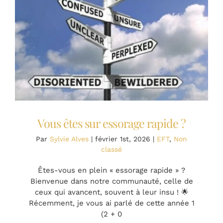
tu
répètes
depuis
des
années
ne
venaien
même
pas
de
toi
Vous êtes sur essorage rapide ?
?”
Par
Sylvie Alves
|
février 1st, 2026
|
EFT
,
Non
classé
Êtes-vous en plein « essorage rapide » ?
Bienvenue dans notre communauté, celle de
ceux qui avancent, souvent à leur insu ! 🌟
Récemment, je vous ai parlé de cette année 1
(2 + 0