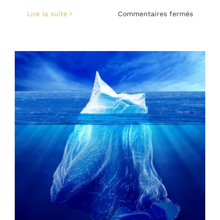
sur
Lire la suite
Commentaires fermés
Vous
êtes
sur
essorag
rapide
?