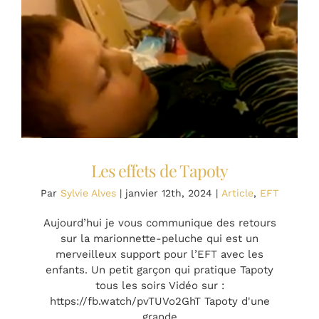
Les effets de Tapoty
Par
Sylvie Alves
|
janvier 12th, 2024
|
Article
,
EFT
Aujourd’hui je vous communique des retours
sur la marionnette-peluche qui est un
merveilleux support pour l’EFT avec les
enfants. Un petit garçon qui pratique Tapoty
tous les soirs Vidéo sur :
https://fb.watch/pvTUVo2GhT Tapoty d'une
grande