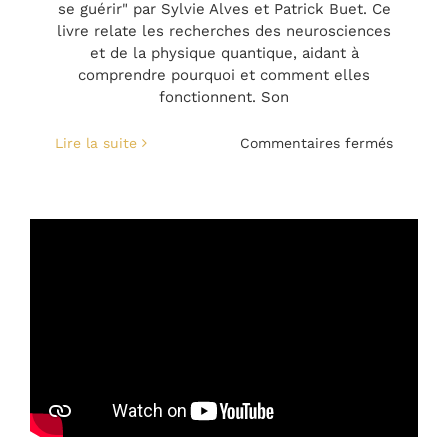
se guérir" par Sylvie Alves et Patrick Buet. Ce
livre relate les recherches des neurosciences
et de la physique quantique, aidant à
comprendre pourquoi et comment elles
fonctionnent. Son
sur
Lire la suite
Commentaires fermés
Intervi
de
Sylvie
par
Lilou
au
salon
Zen
2013