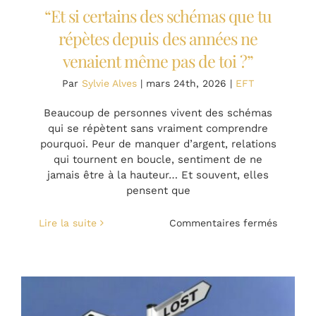
“Et si certains des schémas que tu
répètes depuis des années ne
venaient même pas de toi ?”
Par
Sylvie Alves
|
mars 24th, 2026
|
EFT
Beaucoup de personnes vivent des schémas
qui se répètent sans vraiment comprendre
pourquoi. Peur de manquer d’argent, relations
qui tournent en boucle, sentiment de ne
jamais être à la hauteur… Et souvent, elles
pensent que
sur
Lire la suite
Commentaires fermés
“Et
si
certains
des
schéma
que