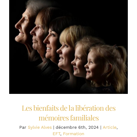
à
l’EFT
et
au
Progr’â
de
Vie
Les bienfaits de la libération des
mémoires familiales
Par
Sylvie Alves
|
décembre 6th, 2024
|
Article
,
EFT
,
Formation