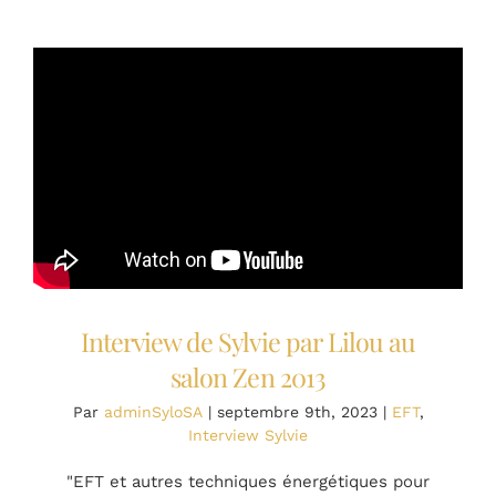
EFT
sur
la
peur
du
jugemen
Interview de Sylvie par Lilou au
salon Zen 2013
Par
adminSyloSA
|
septembre 9th, 2023
|
EFT
,
Interview Sylvie
"EFT et autres techniques énergétiques pour