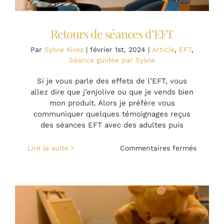
Retours de séances d’EFT
Par
Sylvie Alves
|
février 1st, 2024
|
Article
,
EFT
,
Séance guidée par Sylvie
Si je vous parle des effets de l’EFT, vous
allez dire que j’enjolive ou que je vends bien
mon produit. Alors je préfère vous
communiquer quelques témoignages reçus
des séances EFT avec des adultes puis
sur
Lire la suite
Commentaires fermés
Retours
de
séances
d’EFT