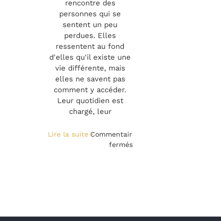
rencontre des
personnes qui se
sentent un peu
perdues. Elles
ressentent au fond
d'elles qu'il existe une
vie différente, mais
elles ne savent pas
comment y accéder.
Leur quotidien est
chargé, leur
Lire la suite
Commentaires
sur
fermés
L’art
de
la
connaissance
de
soi
: